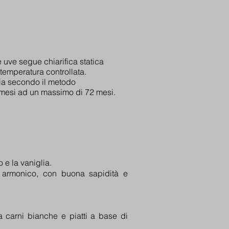
le uve segue chiarifica statica
mperatura controllata.
lia secondo il metodo
mesi ad un massimo di 72 mesi.
 e la vaniglia.
, armonico, con buona sapidità e
 a carni bianche e pia
tti a base di