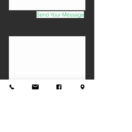
Send Your Message
Strada Moirano n° 3 - 14040 Castel Rocchero
(Asti) - Piedmont - ITALY
Telefono : (+39)
333.6491476
Telefono :
(+39)
338.3959155