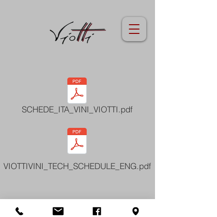
SCHEDE_ITA_VINI_VIOTTI.pdf
VIOTTIVINI_TECH_SCHEDULE_ENG.pdf